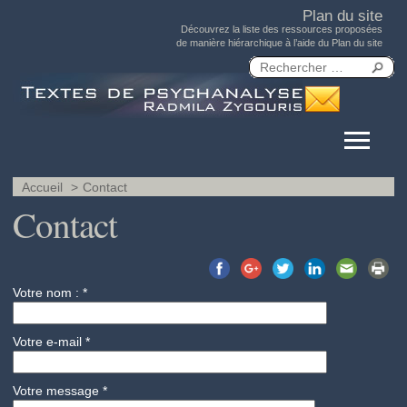
Plan du site
Découvrez la liste des ressources proposées
de manière hiérarchique à l’aide du Plan du site
Accueil
Contact
Contact
Votre nom : *
Votre e-mail *
Votre message *