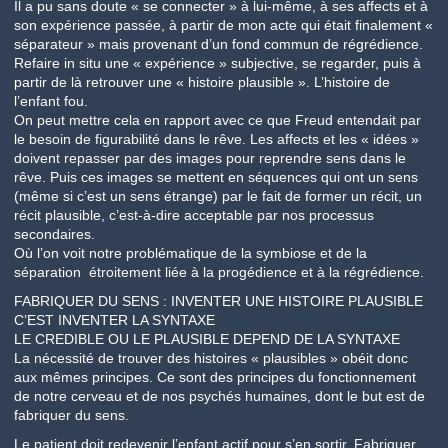
Il a pu sans doute « se connecter » à lui-même, à ses affects et à
son expérience passée, à partir de mon acte qui était finalement «
séparateur » mais provenant d’un fond commun de régrédience.
Refaire in situ une « expérience » subjective, se regarder, puis à
partir de là retrouver une « histoire plausible ». L’histoire de
l’enfant fou.
On peut mettre cela en rapport avec ce que Freud entendait par
le besoin de figurabilité dans le rêve. Les affects et les « idées »
doivent repasser par des images pour reprendre sens dans le
rêve. Puis ces images se mettent en séquences qui ont un sens
(même si c’est un sens étrange) par le fait de former un récit, un
récit plausible, c’est-à-dire acceptable par nos processus
secondaires.
Où l’on voit notre problématique de la symbiose et de la
séparation étroitement liée à la progédience et à la régrédience.
FABRIQUER DU SENS : INVENTER UNE HISTOIRE PLAUSIBLE
C’EST INVENTER LA SYNTAXE
LE CREDIBLE OU LE PLAUSIBLE DEPEND DE LA SYNTAXE
La nécessité de trouver des histoires « plausibles » obéit donc
aux mêmes principes. Ce sont des principes du fonctionnement
de notre cerveau et de nos psychés humaines, dont le but est de
fabriquer du sens.
Le patient doit redevenir l’enfant actif pour s’en sortir. Fabriquer