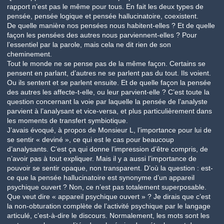
rapport n’est pas le même pour tous. En fait les deux types de
pensée, pensée logique et pensée hallucinatoire, coexistent.
De quelle manière nos pensées nous habitent-elles ? Et de quelle
façon les pensées des autres nous parviennent-elles ? Pour
l’essentiel par la parole, mais cela ne dit rien de son
cheminement.
Tout le monde ne se pense pas de la même façon. Certains se
pensent en parlant, d’autres ne se parlent pas du tout. Ils voient.
Ou ils sentent et se parlent ensuite. Et de quelle façon la pensée
des autres les affecte-t-elle, ou leur parvient-elle ? C’est toute la
question concernant la voie par laquelle la pensée de l’analyste
parvient à l’analysant et vice-versa, et plus particulièrement dans
les moments de transfert symbiotique.
J’avais évoqué, à propos de Monsieur L, l’importance pour lui de
se sentir « deviné », ce qui est le cas pour beaucoup
d’analysants. C’est ça qui donne l’impression d’être compris, de
n’avoir pas à tout expliquer. Mais il y a aussi l’importance de
pouvoir se sentir opaque, non transparent. D’où la question : est-
ce que la pensée hallucinatoire est synonyme d’un appareil
psychique ouvert ? Non, ce n’est pas totalement superposable.
Que veut dire « appareil psychique ouvert » ? Je dirais que c’est
la non-obturation complète de l’activité psychique par le langage
articulé, c’est-à-dire le discours. Normalement, les mots sont les