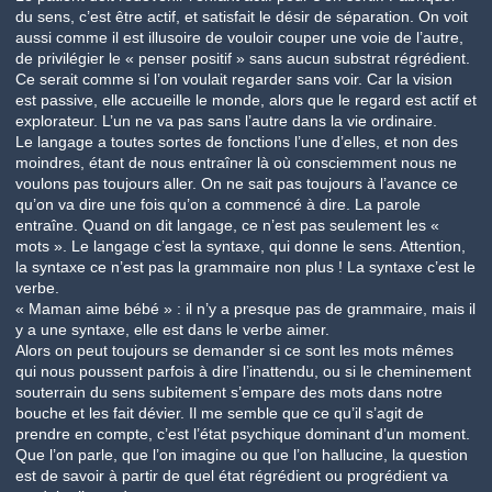
du sens, c’est être actif, et satisfait le désir de séparation. On voit
aussi comme il est illusoire de vouloir couper une voie de l’autre,
de privilégier le « penser positif » sans aucun substrat régrédient.
Ce serait comme si l’on voulait regarder sans voir. Car la vision
est passive, elle accueille le monde, alors que le regard est actif et
explorateur. L’un ne va pas sans l’autre dans la vie ordinaire.
Le langage a toutes sortes de fonctions l’une d’elles, et non des
moindres, étant de nous entraîner là où consciemment nous ne
voulons pas toujours aller. On ne sait pas toujours à l’avance ce
qu’on va dire une fois qu’on a commencé à dire. La parole
entraîne. Quand on dit langage, ce n’est pas seulement les «
mots ». Le langage c’est la syntaxe, qui donne le sens. Attention,
la syntaxe ce n’est pas la grammaire non plus !
La syntaxe c’est le
verbe
.
« Maman aime bébé » : il n’y a presque pas de grammaire, mais il
y a une syntaxe, elle est dans le verbe aimer.
Alors on peut toujours se demander si ce sont les mots mêmes
qui nous poussent parfois à dire l’inattendu, ou si le cheminement
souterrain du sens subitement s’empare des mots dans notre
bouche et les fait dévier. Il me semble que ce qu’il s’agit de
prendre en compte, c’est l’état psychique dominant d’un moment.
Que l’on parle, que l’on imagine ou que l’on hallucine, la question
est de savoir à partir de quel état régrédient ou progrédient va