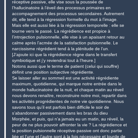
réceptive passive, elle vise sous la poussée de
l’hallucinatoire à l’éveil des processus primaires en
accompagnement des processus secondaires. Autrement
dit, elle tend à la régression formelle du mot à l’image.
Mais elle est aussi liée à la régression temporelle : elle se
tourne vers le passé. La régrédience est propice à
l’introjection pulsionnelle, elle vise à un apaisant retour au
calme après l’acmée de la satisfaction pulsionnelle. Le
narcissisme régrédient tend à la plénitude de l’un.
[J’ajoute ici que la régrédience règne dans le transfert
symbiotique et j’y reviendrai tout à l’heure.]
Notons aussi que le terme de patient (celui qui souffre)
définit une position subjective régrédiente.
Se laisser aller au sommeil est une activité régrédiente
maximum, quotidienne, qui marque notre entrée dans le
monde hallucinatoire de la nuit, et chaque matin au réveil
nous devons renaître, reconstruire notre moi, repartir dans
les activités progrédientes de notre vie quotidienne. Nous
savons tous qu’il est parfois bien difficile le soir de
s’abandonner passivement dans les bras du dieu
Morphée, et puis, qui n’a jamais eu un matin, au réveil, la
peur de ne plus pouvoir affronter la vie ? La régrédience et
la position pulsionnelle réceptive-passive ont donc partie
liée et l’une et l’autre sont à la fois nécessaire et lourde de