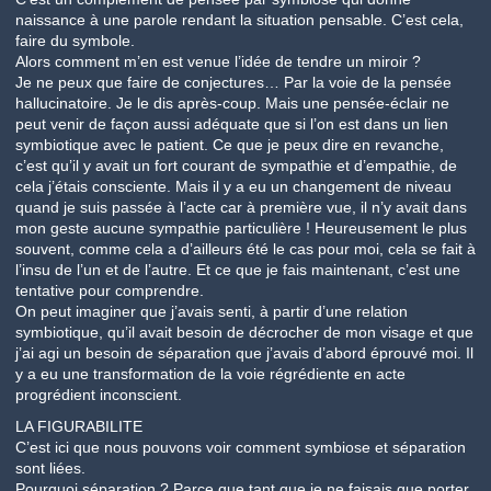
naissance à une parole rendant la situation pensable. C’est cela,
faire du symbole.
Alors comment m’en est venue l’idée de tendre un miroir ?
Je ne peux que faire de conjectures… Par la voie de la pensée
hallucinatoire. Je le dis après-coup. Mais une pensée-éclair ne
peut venir de façon aussi adéquate que si l’on est dans un lien
symbiotique avec le patient. Ce que je peux dire en revanche,
c’est qu’il y avait un fort courant de sympathie et d’empathie, de
cela j’étais consciente. Mais il y a eu un changement de niveau
quand je suis passée à l’acte car à première vue, il n’y avait dans
mon geste aucune sympathie particulière ! Heureusement le plus
souvent, comme cela a d’ailleurs été le cas pour moi, cela se fait à
l’insu de l’un et de l’autre. Et ce que je fais maintenant, c’est une
tentative pour comprendre.
On peut imaginer que j’avais senti, à partir d’une relation
symbiotique, qu’il avait besoin de décrocher de mon visage et que
j’ai agi un besoin de séparation que j’avais d’abord éprouvé moi. Il
y a eu une transformation de la voie régrédiente en acte
progrédient inconscient.
LA FIGURABILITE
C’est ici que nous pouvons voir comment symbiose et séparation
sont liées.
Pourquoi séparation ? Parce que tant que je ne faisais que porter