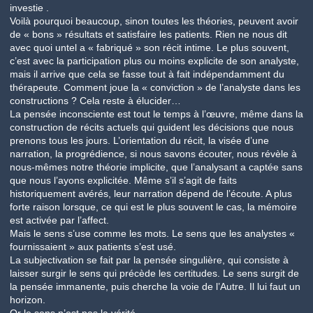
investie .
Voilà pourquoi beaucoup, sinon toutes les théories, peuvent avoir
de « bons » résultats et satisfaire les patients. Rien ne nous dit
avec quoi untel a « fabriqué » son récit intime. Le plus souvent,
c’est avec la participation plus ou moins explicite de son analyste,
mais il arrive que cela se fasse tout à fait indépendamment du
thérapeute. Comment joue la « conviction » de l’analyste dans les
constructions ? Cela reste à élucider…
La pensée inconsciente est tout le temps à l’œuvre, même dans la
construction de récits actuels qui guident les décisions que nous
prenons tous les jours. L’orientation du récit, la visée d’une
narration, la progrédience, si nous savons écouter, nous révèle à
nous-mêmes notre théorie implicite, que l’analysant a captée sans
que nous l’ayons explicitée. Même s’il s’agit de faits
historiquement avérés, leur narration dépend de l’écoute. A plus
forte raison lorsque, ce qui est le plus souvent le cas, la mémoire
est activée par l’affect.
Mais le sens s’use comme les mots. Le sens que les analystes «
fournissaient » aux patients s’est usé.
La subjectivation se fait par la pensée singulière, qui consiste à
laisser surgir le sens qui précède les certitudes. Le sens surgit de
la pensée immanente, puis cherche la voie de l’Autre. Il lui faut un
horizon.