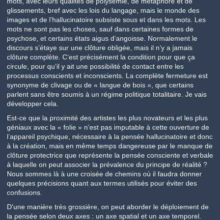
mots, avec leurs qualités de polysémie, de métaphore et de
glissements, bref avec les lois du langage, mais le monde des
images et de l’hallucinatoire subsiste sous et dans les mots. Les
mots ne sont pas les choses, sauf dans certaines formes de
psychose, et certains états aigus d’angoisse. Normalement le
discours s’étaye sur une clôture obligée, mais il n’y a jamais
clôture complète. C’est précisément la condition pour que ça
circule, pour qu’il y ait une possibilité de contact entre les
processus conscients et inconscients. La complète fermeture est
synonyme de clivage ou de « langue de bois », que certains
parlent sans être soumis à un régime politique totalitaire. Je vais
développer cela.
Est-ce que la proximité des artistes les plus novateurs et les plus
géniaux avec la « folie » n’est pas imputable à cette ouverture de
l’appareil psychique, nécessaire à la pensée hallucinatoire et donc
à la création, mais en même temps dangereuse par le manque de
clôture protectrice que représente la pensée consciente et verbale
à laquelle on peut associer la prévalence du principe de réalité ?
Nous sommes là à une croisée de chemins où il faudra donner
quelques précisions quant aux termes utilisés pour éviter des
confusions.
D’une manière très grossière, on peut aborder le déploiement de
la pensée selon deux axes : un axe spatial et un axe temporel.