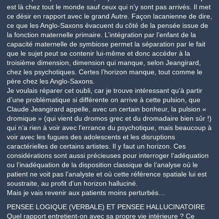
est là chez tout le monde sauf ceux qui n’y sont pas arrivés. Il met
ce désir en rapport avec le grand Autre. Façon lacanienne de dire,
ce que les Anglo-Saxons évacuent du côté de la pensée issue de
la fonction maternelle primaire. L’intégration par l’enfant de la
capacité maternelle de symbiose permet la séparation par le fait
que le sujet peut se contenir lui-même et donc accéder à la
troisième dimension, dimension qui manque, selon Jeangirard,
chez les psychotiques. Certes l’horizon manque, tout comme le
père chez les Anglo-Saxons.
Je voulais réparer cet oubli, car je trouve intéressant qu’à partir
d’une problématique si différente on arrive à cette pulsion, que
Claude Jeangirard appelle, avec un certain bonheur, la pulsion «
dromique » (qui vient du dromos grec et du dromadaire bien sûr !)
qui n’a rien à voir avec l’errance du psychotique, mais beaucoup à
voir avec les fugues des adolescents et les disruptions
caractérielles de certains artistes. Il y faut un horizon. Ces
considérations sont aussi précieuses pour interroger l’adéquation
ou l’inadéquation de la disposition classique de l’analyse où le
patient ne voit pas l’analyste et où cette référence spatiale lui est
soustraite, au profit d’un horizon halluciné.
Mais je vais revenir aux patients moins perturbés…
PENSEE LOGIQUE (VERBALE) ET PENSEE HALLUCINATOIRE
Quel rapport entretient-on avec sa propre vie intérieure ? Ce