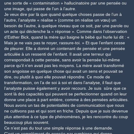
une sorte de « contamination » hallucinatoire par une pensée ou
une image, qui passe de l’un à l’autre.
Je veux dire par là que quand quelque choses passe de l’un à
l’autre, l’analyste « réalise » (comme on réalise un vœu) un
besoin de l’autre, à quelque niveau que ce soit, par une parole ou
un acte qui déclenche la « réponse ». Comme dans l’observation
d’Esther Bick, quand la mère qui baigne le bébé qui hurle lui dit : «
Mais je ne vais pas te noyer, rassure-toi. » Et que l’enfant cesse
de pleurer. Elle a donné un contenant de pensée et une pensée
articulée à un ressenti de l’enfant. Il avait une terreur qui
correspondait à cette pensée, sans avoir la pensée lui-même
parce qu’il n’en avait pas les moyens. La mère avait transformé
son angoisse en quelque chose qui avait un sens et pouvait se
dire, ou plutôt à quoi elle pouvait répondre. Ce mode de
transformation, on l’a de soi à soi et dans l’analyse, il faut que
l’analyste puisse également y avoir recours. Je suis sûre que ce
sont là des capacités qui peuvent se perfectionner quand on leur
donne une place à part entière, comme à des pensées articulées.
Nous avons un tas de potentialités de communication que nous
ne cultivons pas et qui sont en friche. Depuis que je suis devenue
plus attentive à ce type de phénomènes, je les rencontre du coup
beaucoup plus souvent.
Ce n’est pas du tout une simple réponse à une demande.
C’est un complément de pensée par symbiose qui donne