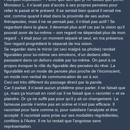
Monsieur L, il n’avait pas d’accès à ses propres pensées pour
relier le passé et le présent. Il se sentait bien quand il venait me
voir, comme quand il était dans la proximité de ses autres
thérapeutes, mais il ne se pensait pas, il n’était pas actif ! Se
regardant dans la glace, il devenait plus actif car par la vision qu’il
pouvait avoir de lui-même – son regard ne dépendait plus de mon
regard -, il était pour un moment séparé et seul, en ma présence.
Son regard progrédient le séparait de ma vision.
Se regarder dans le miroir (et ceci malgré sa phobie) rendait
figurables pour lui-même ses émotions, d’un dedans elles
passaient dans un dehors visible par lui-même. On peut à ce
propos évoquer le rôle du figurable des pensées du rêve. La
figurabilité est un mode de pensée plus proche de l’inconscient,
un mode non verbal de communication de soi à soi.
Ceci est très différent du passage direct par la parole.
Car il parlait, il n’avait aucun problème pour parler, il ne faisait que
ça, mais ça tournait en rond car il ne faisait que « raconter » et se
plaindre. Or ça ne suffit pas pour qu’il y ait un changement. La
fameuse parole n’entre pas en scène et n’est pas efficace. Il
racontait pour faire comme si, pour satisfaire l’analyste et être
accepté. Il racontait sans prise sur ses modalités régrédientes,
confiées à l’Autre. Il ne lui restait que l’angoisse sans
représentation.