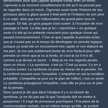
déclencheur pour que j’agisse quelque chose avec un miroir.
J’ignorais à ce moment complètement le fait qu’il ne pouvait pas
se regarder dans un miroir. J’ignorais aussi toute l’histoire de ses
grimaces dans la glace quand il était petit et l’irritation de son père
à ce sujet, ainsi que son hallucination du grand-père sous le
parquet. En fait, un gros paquet s’est ouvert à l’occasion de mon
passage à l’acte. La tête que je lui « reprochais » en quelque
sorte n’a été qu’un prétexte conscient pour quelque chose qui
passait inconsciemment. C’est ce que j’appelle la pensée-éclair,
que je n’avais pas eu le temps de développer en pensée logique,
puisque ça avait été un mouvement très rapide et non élaboré de
ma part. Je me suis subitement levée de mon fauteuil pour aller
prendre un miroir que je lui ai tendu, et c’est là où il m’a dit,
comme si je devais le savoir : «
Mais je ne me regarde jamais
dans un miroir.
» La symbiose, c’est ça ! C’est ça aussi. Il y en a
d’autres sortes. La symbiose se joue au niveau de la pensée. On
la confond souvent avec l’empathie. L’empathie en est la condition
préalable. L’empathie se joue sur le plan de l’affect, c’est un sentir.
La symbiose présuppose l’empathie, mais elle se joue sur le plan
de la pensée.
Donc quand je dis que dans l’analyse il y a un besoin de
symbiose, je ne dis pas par là que l’analyste doit se mettre à
pouponner ! Il s’agit de processus psychiques ! A la place de la
communication verbale, ou en même temps qu’elle, se produit