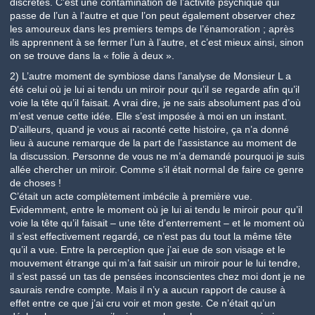
discrètes. C’est une contamination de l’activité psychique qui
passe de l’un à l’autre et que l’on peut également observer chez
les amoureux dans les premiers temps de l’énamoration ; après
ils apprennent à se fermer l’un à l’autre, et c’est mieux ainsi, sinon
on se trouve dans la « folie à deux ».
2) L’autre moment de symbiose dans l’analyse de Monsieur L a
été celui où je lui ai tendu un miroir pour qu’il se regarde afin qu’il
voie la tête qu’il faisait.
A vrai dire, je ne sais absolument pas d’où
m’est venue cette idée
. Elle s’est imposée à moi en un instant.
D’ailleurs, quand je vous ai raconté cette histoire, ça n’a donné
lieu à aucune remarque de la part de l’assistance au moment de
la discussion. Personne de vous ne m’a demandé pourquoi je suis
allée chercher un miroir. Comme s’il était normal de faire ce genre
de choses !
C’était un acte complètement imbécile à première vue.
Evidemment, entre le moment où je lui ai tendu le miroir pour qu’il
voie la tête qu’il faisait – une tête d’enterrement – et le moment où
il s’est effectivement regardé, ce n’est pas du tout la même tête
qu’il a vue. Entre la perception que j’ai eue de son visage et le
mouvement étrange qui m’a fait saisir un miroir pour le lui tendre,
il s’est passé un tas de pensées inconscientes chez moi dont je ne
saurais rendre compte. Mais il n’y a aucun rapport de cause à
effet entre ce que j’ai cru voir et mon geste. Ce n’était qu’un