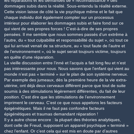
les réparations et les demandes de « reconnaissance » des
dommages subis dans la réalité. Sous-entendu la réalité externe.
Cette vision laisse de côté la vie psychique même et le fait que
chaque individu doit également compter sur un processus
intérieur pour élaborer les dommages subis et faire fond sur ce
qui vient de ses propres forces ! C’est-à-dire de ses propres
pensées. Il me semble que nous sommes passés d’un extrême à
l’autre, du « tout culpabilité et responsabilité du sujet », où tout ce
qui lui arrivait venait de sa structure, au « tout faute de l’autre et
de l’environnement », où le sujet serait toujours victime, toujours
en quête d’une réparation.
La vieille discussion entre l’inné et l’acquis a fait long feu et n’est
pas intéressante pour nous. Nous savons que l’enfant qui vient au
monde n’est pas « terminé » sur le plan de son système nerveux.
Par exemple des jumeaux, dès la première heure de la vie extra-
utérine, ont déjà deux cerveaux différent parce que tout de suite
soumis à des stimulations légèrement différentes, du fait de leur
position. C’est dire que les stimulations de l’environnement
impriment le cerveau. C’est ce que nous appelons les facteurs
épigénétiques. Mais il ne faut pas confondre facteurs
épigénétiques et traumas demandant réparation !
Il y a autre chose encore : la plupart des théories analytiques,
dont celle de Freud, supposent un appareil psychique « terminé »
chez l’enfant. Or c’est cela qui est mis en doute par d’autres