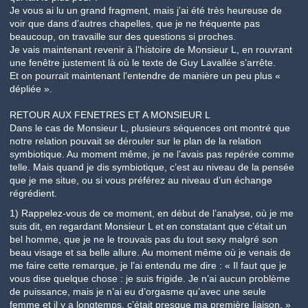
Je vous ai lu un grand fragment, mais j’ai été très heureuse de
voir que dans d’autres chapelles, que je ne fréquente pas
beaucoup, on travaille sur des questions si proches.
Je vais maintenant revenir à l’histoire de Monsieur L, en rouvrant
une fenêtre justement là où le texte de Guy Lavallée s’arrête.
Et on pourrait maintenant l’entendre de manière un peu plus «
dépliée ».
RETOUR AUX FENETRES ET A MONSIEUR L
Dans le cas de Monsieur L, plusieurs séquences ont montré que
notre relation pouvait se dérouler sur le plan de la relation
symbiotique. Au moment même, je ne l’avais pas repérée comme
telle. Mais quand je dis symbiotique, c’est au niveau de la pensée
que je me situe, ou si vous préférez au niveau d’un échange
régrédient.
1) Rappelez-vous de ce moment, en début de l’analyse, où je me
suis dit, en regardant Monsieur L et en constatant que c’était un
bel homme, que je ne le trouvais pas du tout sexy malgré son
beau visage et sa belle allure. Au moment même où je venais de
me faire cette remarque, je l’ai entendu me dire : «
Il faut que je
vous dise quelque chose : je suis frigide. Je n’ai aucun problème
de puissance, mais je n’ai eu d’orgasme qu’avec une seule
femme et il y a longtemps, c’était presque ma première liaison.
»