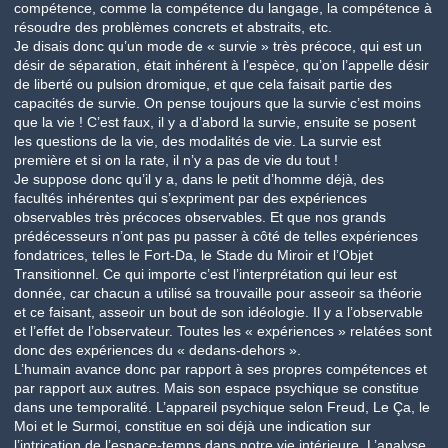
compétence, comme la compétence du langage, la compétence à
résoudre des problèmes concrets et abstraits, etc.
Je disais donc qu’un mode de « survie » très précoce, qui est un
désir de séparation, était inhérent à l’espèce, qu’on l’appelle désir
de liberté ou pulsion dromique, et que cela faisait partie des
capacités de survie. On pense toujours que la survie c’est moins
que la vie ! C’est faux, il y a d’abord la survie, ensuite se posent
les questions de la vie, des modalités de vie. La survie est
première et si on la rate, il n’y a pas de vie du tout !
Je suppose donc qu’il y a, dans le petit d’homme déjà, des
facultés inhérentes qui s’expriment par des expériences
observables très précoces observables. Et que nos grands
prédécesseurs n’ont pas pu passer à côté de telles expériences
fondatrices, telles le Fort-Da, le Stade du Miroir et l’Objet
Transitionnel. Ce qui importe c’est l’interprétation qui leur est
donnée, car chacun a utilisé sa trouvaille pour asseoir sa théorie
et ce faisant, asseoir un bout de son idéologie. Il y a l’observable
et l’effet de l’observateur. Toutes les « expériences » relatées sont
donc des expériences du « dedans-dehors ».
L’humain avance donc par rapport à ses propres compétences et
par rapport aux autres. Mais son espace psychique se constitue
dans une temporalité. L’appareil psychique selon Freud, Le Ça, le
Moi et le Surmoi, constitue en soi déjà une indication sur
l’intrication de l’espace-temps dans notre vie intérieure. L’analyse