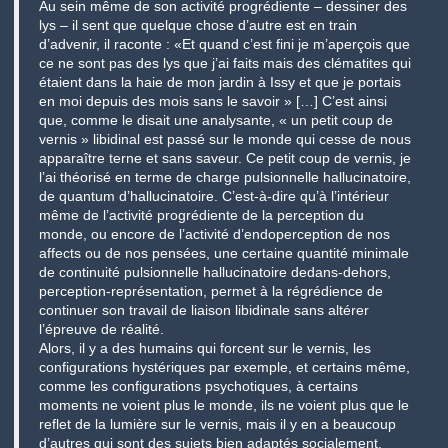
Au sein même de son activité progrédiente – dessiner des
lys – il sent que quelque chose d’autre est en train
d’advenir, il raconte : «Et quand c’est fini je m’aperçois que
ce ne sont pas des lys que j’ai faits mais des clématites qui
étaient dans la haie de mon jardin à Issy et que je portais
en moi depuis des mois sans le savoir » […] C’est ainsi
que, comme le disait une analysante, « un petit coup de
vernis » libidinal est passé sur le monde qui cesse de nous
apparaître terne et sans saveur. Ce petit coup de vernis, je
l’ai théorisé en terme de charge pulsionnelle hallucinatoire,
de quantum d’hallucinatoire. C’est-à-dire qu’à l’intérieur
même de l’activité progrédiente de la perception du
monde, ou encore de l’activité d’endoperception de nos
affects ou de nos pensées, une certaine quantité minimale
de continuité pulsionnelle hallucinatoire dedans-dehors,
perception-représentation, permet à la régrédience de
continuer son travail de liaison libidinale sans altérer
l’épreuve de réalité.
Alors, il y a des humains qui forcent sur le vernis, les
configurations hystériques par exemple, et certains même,
comme les configurations psychotiques, à certains
moments ne voient plus le monde, ils ne voient plus que le
reflet de la lumière sur le vernis, mais il y en a beaucoup
d’autres qui sont des sujets bien adaptés socialement,