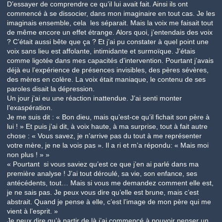
D’essayer de comprendre ce qu’il lui avait fait. Ainsi ils ont
commencé à se dissocier, dans mon imaginaire en tout cas. Je les
imaginais ensemble, cela les séparait. Mais la voix me faisait tout
de même encore un effet étrange. Alors quoi, j’entendais des voix
? C’était aussi bête que ça ? Et j’ai pu constater à quel point une
voix sans lieu est affolante, intimidante et surmoïque. J’étais
comme ligotée dans mes capacités d’intervention. Pourtant j’avais
déjà eu l’expérience de présences invisibles, des pères sévères,
des mères en colère. La voix était maniaque, le contenu de ses
paroles disait la dépression.
Un jour j’ai eu une réaction inattendue. J’ai senti monter
l’exaspération.
Je me suis dit : « Bon dieu, mais qu’est-ce qu’il fichait son père à
lui ! » Et puis j’ai dit, à voix haute, à ma surprise, tout à fait autre
chose : « Vous savez, je n’arrive pas du tout à me représenter
votre mère, je ne la vois pas ». Il a ri et m’a répondu: « Mais moi
non plus ! » »
« Pourtant si vous saviez qu’est ce que j’en ai parlé dans ma
première analyse ! J’ai tout déroulé, sa vie, son enfance, ses
antécédents, tout… Mais si vous me demandez comment elle est,
je ne sais pas. Je peux vous dire qu’elle est brune, mais c’est
abstrait. Quand je pense à elle, c’est l’image de mon père qui me
vient à l’esprit. »
Je peux dire qu’à partir de là j’ai commencé à pouvoir penser un