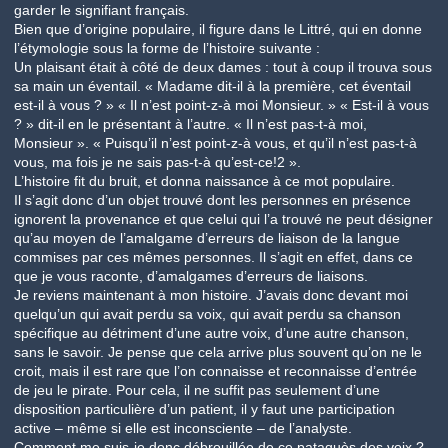
garder le signifiant français.
Bien que d’origine populaire, il figure dans le Littré, qui en donne
l’étymologie sous la forme de l’histoire suivante :
Un plaisant était à côté de deux dames : tout à coup il trouva sous
sa main un éventail. « Madame dit-il à la première, cet éventail
est-il à vous ? » « Il n’est point-z-à moi Monsieur. » « Est-il à vous
? » dit-il en le présentant à l’autre. « Il n’est pas-t-à moi,
Monsieur ». « Puisqu’il n’est point-z-à vous, et qu’il n’est pas-t-à
vous, ma fois je ne sais pas-t-à qu’est-ce!2 ».
L’histoire fit du bruit, et donna naissance à ce mot populaire.
Il s’agit donc d’un objet trouvé dont les personnes en présence
ignorent la provenance et que celui qui l’a trouvé ne peut désigner
qu’au moyen de l’amalgame d’erreurs de liaison de la langue
commises par ces mêmes personnes. Il s’agit en effet, dans ce
que je vous raconte, d’amalgames d’erreurs de liaisons.
Je reviens maintenant à mon histoire. J’avais donc devant moi
quelqu’un qui avait perdu sa voix, qui avait perdu sa chanson
spécifique au détriment d’une autre voix, d’une autre chanson,
sans le savoir. Je pense que cela arrive plus souvent qu’on ne le
croit, mais il est rare que l’on connaisse et reconnaisse d’entrée
de jeu le pirate. Pour cela, il ne suffit pas seulement d’une
disposition particulière d’un patient, il y faut une participation
active – même si elle est inconsciente – de l’analyste.
Comment me suis-je donc débrouillée de ce pataquès des voix ?