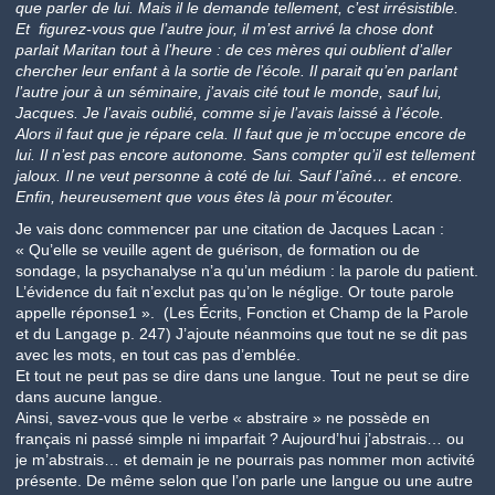
que parler de lui. Mais il le demande tellement, c’est irrésistible.
Et figurez-vous que l’autre jour, il m’est arrivé la chose dont
parlait Maritan tout à l’heure : de ces mères qui oublient d’aller
chercher leur enfant à la sortie de l’école. Il parait qu’en parlant
l’autre jour à un séminaire, j’avais cité tout le monde, sauf lui,
Jacques. Je l’avais oublié, comme si je l’avais laissé à l’école.
Alors il faut que je répare cela. Il faut que je m’occupe encore de
lui. Il n’est pas encore autonome. Sans compter qu’il est tellement
jaloux. Il ne veut personne à coté de lui. Sauf l’aîné… et encore.
Enfin, heureusement que vous êtes là pour m’écouter.
Je vais donc commencer par une citation de Jacques Lacan :
« Qu’elle se veuille agent de guérison, de formation ou de
sondage, la psychanalyse n’a qu’un médium : la parole du patient.
L’évidence du fait n’exclut pas qu’on le néglige. Or toute parole
appelle réponse1 ». (Les Écrits, Fonction et Champ de la Parole
et du Langage p. 247) J’ajoute néanmoins que tout ne se dit pas
avec les mots, en tout cas pas d’emblée.
Et tout ne peut pas se dire dans une langue. Tout ne peut se dire
dans aucune langue.
Ainsi, savez-vous que le verbe « abstraire » ne possède en
français ni passé simple ni imparfait ? Aujourd’hui j’abstrais… ou
je m’abstrais… et demain je ne pourrais pas nommer mon activité
présente. De même selon que l’on parle une langue ou une autre