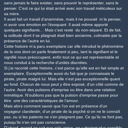
sans jamais le faire exister, sans pouvoir le représenter, sans le
penser. C’est ce qui lui était arrivé avec son travail méticuleux sur
sa mère.
Il avait fait un travail d’anamnèse, mais il ne pouvait ni la penser,
ni avoir une émotion en l’évoquant. Il avait même apporté
quelques signifiants… Mais c’est resté du non-séparé. Et de fait,
la solitude dont il se plaignait était bien ancienne, colmatée par la
présence de l’autre en lui.
Cette histoire m’a paru exemplaire car elle introduit le phénomène
de la voix dont on parle finalement si peu, tant le signifiant et le
signifié nous préoccupent, enfin tout ce qui est représentable et
nous conduit à la recherche d’unités discrètes.
Si j’ai raconté cette histoire, c’est parce qu’elle est en fait simple et
exemplaire. Exceptionnelle aussi du fait que je connaissais le
pirate, pirate malgré lui. Mais elle n’est pas exceptionnelle quant
au fond. Chacun de nous peut y être exposé, d’un côté comme de
l’autre. Avoir des pulsions d’emprise ou être dans une relation
mimétique. N’oublions pas que la pulsion d’emprise passe pour
être une des caractéristiques de l’amour.
Mais alors comment savoir que l’on est en présence d’un
voyageur clandestin, d’un pirate de la psyché si on ne le connaît
pas, ou si les patients ne s’en plaignent pas. Ce qu’ils ne font pas,
puisqu’ils n’en ont pas conscience.
D’abord, quand on sait que cela arrive, on y devient plus sensible.