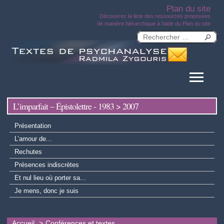
Plan du site
Découvrez la liste des ressources proposées
de manière hiérarchique à l’aide du Plan du site
L’imparfait – Épistolettre - 1983 > 2007
Présentation
L’amour de...
Rechutes
Présences indiscrètes
Et nul lieu où porter sa...
Je mens, donc je suis
Accueil
Conférences et textes