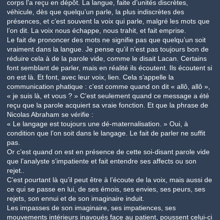
corps l’a reçu en dépôt. La langue, faite d’unités discrètes,
véhicule, dès que quelqu’un parle, la plus indiscrètes des
présences, et c’est souvent la voix qui parle, malgré les mots que
l’on dit. La voix nous échappe, nous trahit, et fait emprise.
Le fait de prononcer des mots ne signifie pas que quelqu’un soit
vraiment dans la langue. Je pense qu’il n’est pas toujours bon de
réduire cela à de la parole vide, comme le disait Lacan. Certains
font semblant de parler, mais en réalité ils écoutent. Ils écoutent si
on est là. Et font, avec leur voix, lien. Cela s’appelle la
communication phatique : c’est comme quand on dit « allô, allô »,
« je suis là, et vous ? » C’est seulement quand ce message a été
reçu que la parole acquiert sa vraie fonction. Et que la phrase de
Nicolas Abraham se vérifie :
« Le langage est toujours une dé-maternalisation. » Oui, à
condition que l’on soit dans le langage. Le fait de parler ne suffit
pas.
Or c’est quand on est en présence de cette soi-disant parole vide
que l’analyste s’impatiente et fait entendre ses affects ou son
rejet..
C’est pourtant là qu’il peut être à l’écoute de la voix, mais aussi de
ce qui se passe en lui, de ses émois, ses envies, ses peurs, ses
rejets, son ennui et de son imaginaire induit.
Les impasses de son imaginaire, ses impatiences, ses
mouvements intérieurs inavoués face au patient, poussent celui-ci