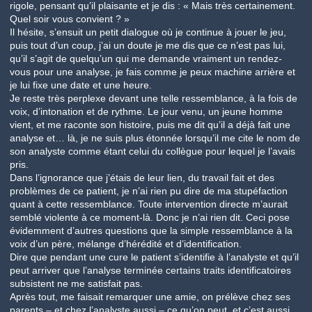
rigole, pensant qu’il plaisante et je dis : « Mais très certainement.
Quel soir vous convient ? »
Il hésite, s’ensuit un petit dialogue où je continue à jouer le jeu,
puis tout d’un coup, j’ai un doute je me dis que ce n’est pas lui,
qu’il s’agit de quelqu’un qui me demande vraiment un rendez-
vous pour une analyse, je fais comme je peux machine arrière et
je lui fixe une date et une heure.
Je reste très perplexe devant une telle ressemblance, à la fois de
voix, d’intonation et de rythme. Le jour venu, un jeune homme
vient, et me raconte son histoire, puis me dit qu’il a déjà fait une
analyse et… là, je ne suis plus étonnée lorsqu’il me cite le nom de
son analyste comme étant celui du collègue pour lequel je l’avais
pris.
Dans l’ignorance que j’étais de leur lien, du travail fait et des
problèmes de ce patient, je n’ai rien pu dire de ma stupéfaction
quant à cette ressemblance. Toute intervention directe m’aurait
semblé violente à ce moment-là. Donc je n’ai rien dit. Ceci pose
évidemment d’autres questions que la simple ressemblance à la
voix d’un père, mélange d’hérédité et d’identification.
Dire que pendant une cure le patient s’identifie à l’analyste et qu’il
peut arriver que l’analyse terminée certains traits identificatoires
subsistent ne me satisfait pas.
Après tout, me faisait remarquer une amie, on prélève chez ses
parents – et chez l’analyste aussi – ce qu’on peut, et c’est aussi