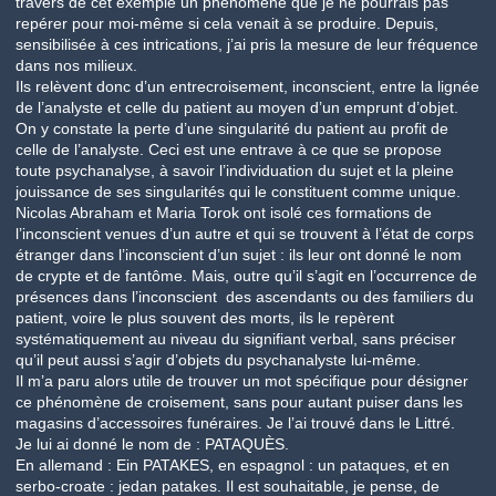
travers de cet exemple un phénomène que je ne pourrais pas
repérer pour moi-même si cela venait à se produire. Depuis,
sensibilisée à ces intrications, j’ai pris la mesure de leur fréquence
dans nos milieux.
Ils relèvent donc d’un entrecroisement, inconscient, entre la lignée
de l’analyste et celle du patient au moyen d’un emprunt d’objet.
On y constate la perte d’une singularité du patient au profit de
celle de l’analyste. Ceci est une entrave à ce que se propose
toute psychanalyse, à savoir l’individuation du sujet et la pleine
jouissance de ses singularités qui le constituent comme unique.
Nicolas Abraham et Maria Torok ont isolé ces formations de
l’inconscient venues d’un autre et qui se trouvent à l’état de corps
étranger dans l’inconscient d’un sujet : ils leur ont donné le nom
de crypte et de fantôme. Mais, outre qu’il s’agit en l’occurrence de
présences dans l’inconscient des ascendants ou des familiers du
patient, voire le plus souvent des morts, ils le repèrent
systématiquement au niveau du signifiant verbal, sans préciser
qu’il peut aussi s’agir d’objets du psychanalyste lui-même.
Il m’a paru alors utile de trouver un mot spécifique pour désigner
ce phénomène de croisement, sans pour autant puiser dans les
magasins d’accessoires funéraires. Je l’ai trouvé dans le Littré.
Je lui ai donné le nom de : PATAQUÈS.
En allemand : Ein PATAKES, en espagnol : un pataques, et en
serbo-croate : jedan patakes. Il est souhaitable, je pense, de