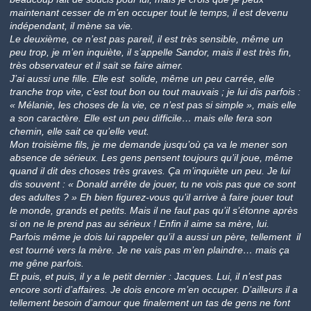
maintenant cesser de m’en occuper tout le temps, il est devenu
indépendant, il mène sa vie.
Le deuxième, ce n’est pas pareil, il est très sensible, même un
peu trop, je m’en inquiète, il s’appelle Sandor, mais il est très fin,
très observateur et il sait se faire aimer.
J’ai aussi une fille. Elle est solide, même un peu carrée, elle
tranche trop vite, c’est tout bon ou tout mauvais ; je lui dis parfois :
« Mélanie, les choses de la vie, ce n’est pas si simple », mais elle
a son caractère. Elle est un peu difficile… mais elle fera son
chemin, elle sait ce qu’elle veut.
Mon troisième fils, je me demande jusqu’où ça va le mener son
absence de sérieux. Les gens pensent toujours qu’il joue, même
quand il dit des choses très graves. Ça m’inquiète un peu. Je lui
dis souvent : « Donald arrête de jouer, tu ne vois pas que ce sont
des adultes ? » Eh bien figurez-vous qu’il arrive à faire jouer tout
le monde, grands et petits. Mais il ne faut pas qu’il s’étonne après
si on ne le prend pas au sérieux ! Enfin il aime sa mère, lui.
Parfois même je dois lui rappeler qu’il a aussi un père, tellement il
est tourné vers la mère. Je ne vais pas m’en plaindre… mais ça
me gêne parfois.
Et puis, et puis, il y a le petit dernier : Jacques. Lui, il n’est pas
encore sorti d’affaires. Je dois encore m’en occuper. D’ailleurs il a
tellement besoin d’amour que finalement un tas de gens ne font