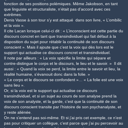
fonction de ses positions polémiques. Même Jakobson, en tant
que linguiste et structuraliste, n’était pas d’accord avec ces
extrêmes.
Denis Vasse à son tour s’y est attaqué dans son livre, « L’ombilic
et la voix ».
Il cite Lacan lorsque celui-ci dit : « L’inconscient est cette partie du
discours concret en tant que transindividuel qui fait défaut à la
disposition du sujet pour rétablir la continuité de son discours
conscient ». Mais il ajoute que c’est la voix qui dès lors est le
support qui actualise ce discours concret et transindividuel.
Il note par ailleurs : « La voix spécifie la limite qui sépare et
contre-distingue le corps et le discours, le lieu et le savoir. » Il dit
aussi : « Quand la voix se perd, la limite entre le savoir et lieu, la
réalité humaine, s’évanouit donc dans la folie. »
« Le corps et le discours se confondent »… « La folie est une voix
sans lieu ».
Or, si la voix est le support qui actualise ce discours
transindividuel, et si un sujet au cours de son analyse prend la
voix de son analyste, et la garde, c’est que la continuité de son
discours conscient transite par l’histoire de son psychanalyste, et
y reste aliénée.
On ne s’entend pas soi-même. Et si j’ai pris cet exemple, ce n’est
pas pour critiquer un collègue, c’est parce que j’ai pu percevoir au