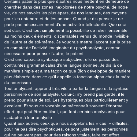
Certains patients plus que d’autres nous mettent en demeure de
chercher dans des zones inexplorées de notre psyché, de notre
vie, de nos savoirs les plus épars, de nos langues, des moyens
pour les entendre et de les penser. Quand je dis penser je ne
parle pas nécessairement d’une activité intellectuelle. Que ceci
soit clair. C’est tout simplement la possibilité de relier ensemble
au moins deux éléments discernables venus du monde invisible
de l’autre et de soi-même. Je voudrais mettre l’accent sur la prise
en compte de l’activité imaginaire du psychanalyste, comme
nécessaire pour penser l’autre, le patient.
C’est une capacité syntaxique subjective, elle se passe des
contraintes grammaticales d’une langue donnée. Je dis là de
manière simple et à ma façon ce que Bion développe de manière
plus élaborée dans ce qu’il appelle la fonction alpha chez la mère
du nourrisson.
Tout analysant, apprend très vite à parler la langue et la syntaxe
personnelle de son analyste. Celui-ci n’y prend pas garde, il le
prend pour allant de soi. Les hystériques plus particulièrement y
excellent. Et sous ce vocable on méconnaît souvent l’énorme
effort, qui peut être mutilant, que font certains analysants pour
s’adapter à leur analyste.
Quant aux autres, ceux que nous appelons les « cas » difficiles,
pour ne pas dire psychotiques, ce sont justement les personnes
qui ne peuvent pas, pour des raisons vitales, faire cet effort