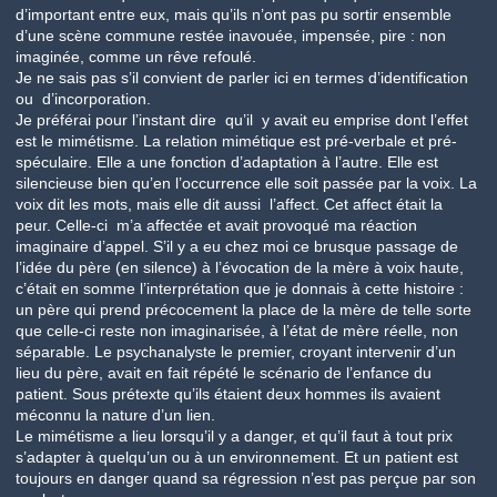
d’important entre eux, mais qu’ils n’ont pas pu sortir ensemble
d’une scène commune restée inavouée, impensée, pire : non
imaginée, comme un rêve refoulé.
Je ne sais pas s’il convient de parler ici en termes d’identification
ou d’incorporation.
Je préférai pour l’instant dire qu’il y avait eu emprise dont l’effet
est le mimétisme. La relation mimétique est pré-verbale et pré-
spéculaire. Elle a une fonction d’adaptation à l’autre. Elle est
silencieuse bien qu’en l’occurrence elle soit passée par la voix. La
voix dit les mots, mais elle dit aussi l’affect. Cet affect était la
peur. Celle-ci m’a affectée et avait provoqué ma réaction
imaginaire d’appel. S’il y a eu chez moi ce brusque passage de
l’idée du père (en silence) à l’évocation de la mère à voix haute,
c’était en somme l’interprétation que je donnais à cette histoire :
un père qui prend précocement la place de la mère de telle sorte
que celle-ci reste non imaginarisée, à l’état de mère réelle, non
séparable. Le psychanalyste le premier, croyant intervenir d’un
lieu du père, avait en fait répété le scénario de l’enfance du
patient. Sous prétexte qu’ils étaient deux hommes ils avaient
méconnu la nature d’un lien.
Le mimétisme a lieu lorsqu’il y a danger, et qu’il faut à tout prix
s’adapter à quelqu’un ou à un environnement. Et un patient est
toujours en danger quand sa régression n’est pas perçue par son