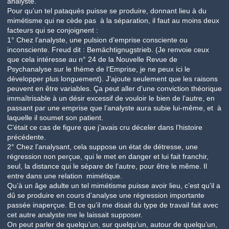
analyste.
Pour qu’un tel pataquès puisse se produire, donnant lieu à du
mimétisme qui ne cède pas à la séparation, il faut au moins deux
facteurs qui se conjoignent :
1° Chez l’analyste, une pulsion d’emprise consciente ou
inconsciente. Freud dit : Bemächtignugstrieb. (Je renvoie ceux
que cela intéresse au n° 24 de la Nouvelle Revue de
Psychanalyse sur le thème de l’Emprise, je ne peux ici le
développer plus longuement). J’ajoute seulement que les raisons
peuvent en être variables. Ça peut aller d’une conviction théorique
immaîtrisable à un désir excessif de vouloir le bien de l’autre, en
passant par une emprise que l’analyste aura subie lui-même, et à
laquelle il soumet son patient.
C’était ce cas de figure que j’avais cru déceler dans l’histoire
précédente.
2° Chez l’analysant, cela suppose un état de détresse, une
régression non perçue, qui le met en danger et lui fait franchir,
seul, la distance qui le sépare de l’autre, pour être le même. Il
entre dans une relation mimétique.
Qu’à un âge adulte un tel mimétisme puisse avoir lieu, c’est qu’il a
dû se produire en cours d’analyse une régression importante
passée inaperçue. Et ce qu’il me disait du type de travail fait avec
cet autre analyste me le laissait supposer.
On peut parler de quelqu’un, sur quelqu’un, autour de quelqu’un,