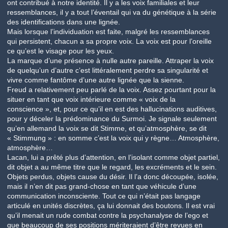
ont contribué à notre identité. Il y a les voix familiales et leur
ressemblances, il y a tout l’éventail qui va du génétique à la série
des identifications dans une lignée.
Mais lorsque l’individuation est faite, malgré les ressemblances
qui persistent, chacun a sa propre voix. La voix est pour l’oreille
ce qu’est le visage pour les yeux.
La marque d’une présence à nulle autre pareille. Attraper la voix
de quelqu’un d’autre c’est littéralement perdre sa singularité et
vivre comme fantôme d’une autre lignée que la sienne.
Freud a relativement peu parlé de la voix. Assez pourtant pour la
situer en tant que voix intérieure comme « voix de la
conscience », et, pour ce qu’il en est des hallucinations auditives,
pour y déceler la prédominance du Surmoi. Je signale seulement
qu’en allemand la voix se dit Stimme, et qu’atmosphère, se dit
« Stimmung » : en somme c’est la voix qui y règne… Atmosphère,
atmosphère…
Lacan, lui a prêté plus d’attention, en l’isolant comme objet partiel,
dit objet a au même titre que le regard, les excréments et le sein.
Objets perdus, objets cause du désir. Il l’a donc découpée, isolée,
mais il n’en dit pas grand-chose en tant que véhicule d’une
communication inconsciente. Tout ce qui n’était pas langage
articulé en unités discrètes, ça lui donnait des boutons. Il est vrai
qu’il menait un rude combat contre la psychanalyse de l’ego et
que beaucoup de ses positions mériteraient d’être revues en