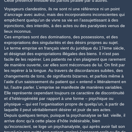
Cette présence invisible est parfois piratée par d’autres.
Voyageurs clandestins, ils ne sont ni une référence ni un point
d’ancrage avec autrui, mais des incorporations inconscientes qui
empêchent quelqu’un de vivre sa vie en l’assujettissant à des
injonctions, des interdits, à des actes ou des paralysies venus de
lieux inconnus.
Ces emprises sont des dominations, des possessions, et des
expropriations des singularités et des désirs propres au sujet.
Le terme emprise en français vient du juridique du 17ème siècle,
et désignait des expropriations illégales des biens. Il n’est pas
facile de les repérer. Les patients ne s’en plaignent que rarement
de manière ouverte, car elles sont méconnues de lui. On finit par
les repérer à la longue. Au travers de discordances subites, des
changements de tons, de signifiants bizarres, et parfois même à
l’aide d’un saisissement du patient qui « entend » littéralement en
lui, l’autre parler. L’emprise se manifeste de manières variables.
Elle représente cependant toujours ce caractère de discontinuité
et d’hétérogénéité par rapport à une forme – psychique ou
physique – qui est l’organisation propre de quelqu’un, à partir de
laquelle il peut véritablement désirer et jouir de ses actes.
Depuis quelques temps, puisque la psychanalyse se fait vieille, il
arrive donc qu’à cette place d’hôte indésirable, bien
qu’inconscient, se loge un psychanalyste, qui après avoir fait son