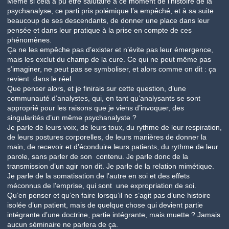
Même si cela a pu être salutaire à ce moment de l’histoire de la
psychanalyse, ce parti pris polémique l’a empêché, et à sa suite
beaucoup de ses descendants, de donner une place dans leur
pensée et dans leur pratique à la prise en compte de ces
phénomènes.
Ça ne les empêche pas d’exister et n’évite pas leur émergence,
mais les exclut du champ de la cure. Ce qui ne peut même pas
s’imaginer, ne peut pas se symboliser, et alors comme on dit : ça
revient dans le réel.
Que penser alors, et je finirais sur cette question, d’une
communauté d’analystes, qui, en tant qu’analysants se sont
approprié pour les raisons que je viens d’invoquer, des
singularités d’un même psychanalyste ?
Je parle de leurs voix, de leurs toux, du rythme de leur respiration,
de leurs postures corporelles, de leurs manières de donner la
main, de recevoir et d’éconduire leurs patients, du rythme de leur
parole, sans parler de son contenu. Je parle donc de la
transmission d’un agir non dit. Je parle de la relation mimétique.
Je parle de la somatisation de l’autre en soi et des effets
méconnus de l’emprise, qui sont une expropriation de soi.
Qu’en penser et qu’en faire lorsqu’il ne s’agit pas d’une histoire
isolée d’un patient, mais de quelque chose qui devient partie
intégrante d’une doctrine, partie intégrante, mais muette ? Jamais
aucun séminaire ne parlera de ça.