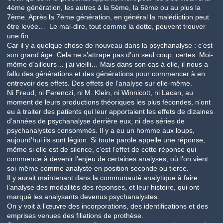
4ème génération, les autres à la 5ème, la 6ème ou au plus la
7ème. Après la 7ème génération, en général la malédiction peut
être levée… Le mal-dire, tout comme la dette, peuvent trouver
une fin.
Car il y a quelque chose de nouveau dans la psychanalyse : c’est
son grand âge. Cela ne s’attrape pas d’un seul coup, certes. Moi-
même d’ailleurs… j’ai vieilli… Mais dans son cas à elle, il nous a
fallu des générations et des générations pour commencer à en
entrevoir des effets. Des effets de l’analyse sur elle-même.
Ni Freud, ni Ferenczi, ni M. Klein, ni Winnicott, ni Lacan, au
moment de leurs productions théoriques les plus fécondes, n’ont
eu à traiter des patients qui leur apportaient les effets de dizaines
d’années de psychanalyse derrière eux, ni des séries de
psychanalystes consommés. Il y a eu un homme aux loups,
aujourd’hui ils sont légion. Si toute parole appelle une réponse,
même si elle est de silence, c’est l’effet de cette réponse qui
commence à devenir l’enjeu de certaines analyses, où l’on vient
soi-même comme analyste en position seconde ou tierce.
Il y aurait maintenant dans la communauté analytique à faire
l’analyse des modalités des réponses, et leur histoire, qui ont
marqué les analysants devenus psychanalystes.
On y voit à l’œuvre des incorporations, des identifications et des
emprises venues des filiations de prothèse.