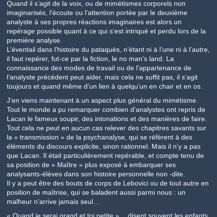
Quand il s’agit de la voix, ou de mimétismes corporels non
imaginarisés, l’écoute ou l’attention portée par le deuxième
analyste à ses propres réactions imaginaires est alors un
repérage possible quant à ce qui s’est intriqué et perdu lors de la
première analyse.
L’éventail dans l’histoire du pataquès, n’étant ni à l’une ni à l’autre,
il faut repérer, fut-ce par la fiction, le no man’s land. La
connaissance des modes de travail ou de l’appartenance de
l’analyste précédent peut aider, mais cela ne suffit pas, il s’agit
toujours et quand même d’un lien à quelqu’un en chair et en os.
J’en viens maintenant à un aspect plus général du mimétisme.
Tout le monde a pu remarquer combien d’analystes ont repris de
Lacan le fameux soupir, des intonations et des manières de faire.
Tout cela ne peut en aucun cas relever des chapitres savants sur
la « transmission » de la psychanalyse, qui se réfèrent à des
éléments du discours explicite, sinon rationnel. Mais il n’y a pas
que Lacan. Il était particulièrement repérable, et compte tenu de
sa position de « Maître » plus exposé à embarquer ses
analysants-élèves dans son histoire personnelle non -dite.
Il y a peut être des bouts de corps de Lebovici ou de tout autre en
position de maîtrise, qui se baladent aussi parmi nous : un
malheur n’arrive jamais seul…
« Quand je serai grand et toi petite »… disent souvent les enfants.