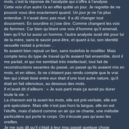
mots, c’est la réponse de l’analyste qui s’offre à l’analyse.
Cette voix d’un autre l’a en effet quitté un jour. Je regrette de ne
pouvoir vous dire exactement quand. Un jour je ne l’ai plus
entendue. Il n’avait donc pas mué. Il a dû changer tout
doucement. En sourdine si j’ose dire. Comme changent les voix
de femmes. Car bien qu’étant une voix d’homme qu’il amenait,
bien qu’il fut lui aussi un homme, l’autre analyste avait été pour lui
de la mère, sans le savoir peut-être, et quant à lui, son identité
sexuelle restait à préciser…
Ils avaient bien rejoué un lien, sans toutefois le modifier. Mais
compte tenu du type de travail qu’ils avaient fait ensemble, dont il
me parlait, et qui me semblait très intellectuel, tout fait de
reconstructions savantes du passé, un passé qu’ils avaient mis en
mots, et en idées, ils ne s’étaient pas rendu compte que le vrai
lien qui s’était tissé entre eux était d’une tout autre nature, qu’il
était en fait silencieux, au dessous des mots.
Il m’avait dit d’ailleurs : « Je suis parti mais ça aurait pu durer
toute la vie. »
La chanson est là avant les mots, elle est pré-verbale, elle est
pré-spéculaire. Mais elle n’est pas hors la langue, elle en est
l’étoffe, mais d’abord comme un air qui se chante, une mélodie
particulière qui porte le corps. On n’écoute pas qu’avec les
oreilles.
Je me suis dit qu’il s’était à leur insu passé quelque chose