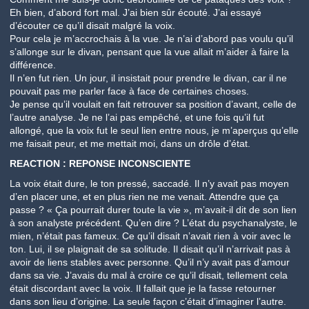
Eh bien, d’abord fort mal. J’ai bien sûr écouté. J’ai essayé
d’écouter ce qu’il disait malgré la voix.
Pour cela je m’accrochais à la vue. Je n’ai d’abord pas voulu qu’il
s’allonge sur le divan, pensant que la vue allait m’aider à faire la
différence.
Il n’en fut rien. Un jour, il insistait pour prendre le divan, car il ne
pouvait pas me parler face à face de certaines choses.
Je pense qu’il voulait en fait retrouver sa position d’avant, celle de
l’autre analyse. Je ne l’ai pas empêché, et une fois qu’il fut
allongé, que la voix fut le seul lien entre nous, je m’aperçus qu’elle
me faisait peur, et me mettait moi, dans un drôle d’état.
REACTION : REPONSE INCONSCIENTE
La voix était dure, le ton pressé, saccadé. Il n’y avait pas moyen
d’en placer une, et en plus rien ne me venait. Attendre que ça
passe ? « Ça pourrait durer toute la vie », m’avait-il dit de son lien
à son analyste précédent. Qu’en dire ? L’état du psychanalyste, le
mien, n’était pas fameux. Ce qu’il disait n’avait rien à voir avec le
ton. Lui, il se plaignait de sa solitude. Il disait qu’il n’arrivait pas à
avoir de liens stables avec personne. Qu’il n’y avait pas d’amour
dans sa vie. J’avais du mal à croire ce qu’il disait, tellement cela
était discordant avec la voix. Il fallait que je la fasse retourner
dans son lieu d’origine. La seule façon c’était d’imaginer l’autre.