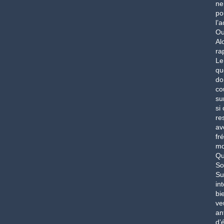
ne
po
l’
Ou
Al
ra
Le
qu
do
co
su
si
re
av
fr
mo
Qu
So
Su
in
bi
ve
an
d’é