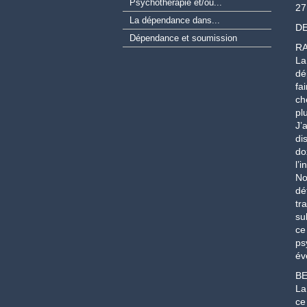
Psychothérapie et/ou...
Psicanali
27
La dépendance dans...
Le lien i
DE
Dépendance et soumission
Le moi-e
R
Les Ahur
La
dé
"Une vie
fa
L'amour 
ch
pl
J’
di
do
l’
No
dé
tr
su
ce
ps
év
BE
La
ce