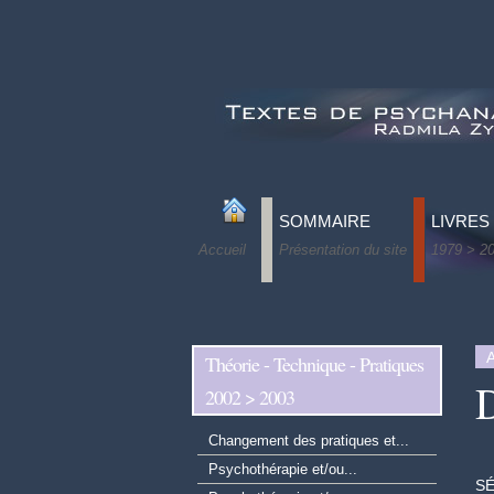
SOMMAIRE
LIVRES
Accueil
Présentation du site
1979 > 2
Ah ! les 
Pulsions 
Le lien in
A
Théorie - Technique - Pratiques
D
Tous les
2002 > 2003
Après La
Changement des pratiques et...
L’ordina
Psychothérapie et/ou...
Paradoks
SÉ