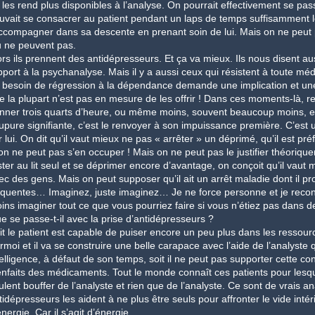
 les rend plus disponibles à l’analyse. On pourrait effectivement se pas
uvait se consacrer au patient pendant un laps de temps suffisamment l
accompagner dans sa descente en prenant soin de lui. Mais on ne peut p
 ne peuvent pas.
ors ils prennent des antidépresseurs. Et ça va mieux. Ils nous disent aus
pport à la psychanalyse. Mais il y a aussi ceux qui résistent à toute mé
 besoin de régression à la dépendance demande une implication et une di
e la plupart n’est pas en mesure de les offrir ! Dans ces moments-là, re
nner trois quarts d’heure, ou même moins, souvent beaucoup moins, et l
upure signifiante, c’est le renvoyer à son impuissance première. C’est 
r lui. On dit qu’il vaut mieux ne pas « arrêter » un déprimé, qu’il est préfé
 on ne peut pas s’en occuper ! Mais on ne peut pas le justifier théorique
ster au lit seul et se déprimer encore d’avantage, on conçoit qu’il vaut mie
ec des gens. Mais on peut supposer qu’il ait un arrêt maladie dont il pr
équentes… Imaginez, juste imaginez… Je ne force personne et je reco
ins imaginer tout ce que vous pourriez faire si vous n’étiez pas dans d
e se passe-t-il avec la prise d’antidépresseurs ?
it le patient est capable de puiser encore un peu plus dans les resso
rmoi et il va se construire une belle carapace avec l’aide de l’analyste qu
telligence, à défaut de son temps, soit il ne peut pas supporter cette cont
enfaits des médicaments. Tout le monde connaît ces patients pour les
ulent bouffer de l’analyste et rien que de l’analyste. Ce sont de vrais an
tidépresseurs les aident à ne plus être seuls pour affronter le vide inté
nergie. Car il s’agit d’énergie.