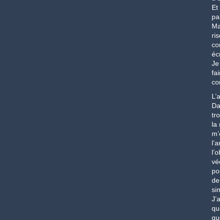
Et
pa
Ma
ri
con
éc
Je
fa
co
L’
Da
tr
la
m’
l’
l’
vé
po
de
si
J’
qu
qu