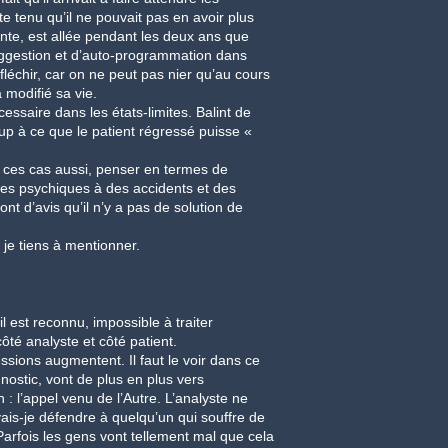
e tenu qu’il ne pouvait pas en avoir plus
ente, est allée pendant les deux ans que
suggestion et d’auto-programmation dans
léchir, car on ne peut pas nier qu’au cours
 modifié sa vie.
essaire dans les états-limites. Balint de
up à ce que le patient régressé puisse «
ns ces cas aussi, penser en termes de
ces psychiques à des accidents et des
nt d’avis qu’il n’y a pas de solution de
 je tiens à mentionner.
 est reconnu, impossible à traiter
côté analyste et côté patient.
ssions augmentent. Il faut le voir dans ce
gnostic, vont de plus en plus vers
 : l’appel venu de l’Autre. L’analyste ne
 vais-je défendre à quelqu’un qui souffre de
 Parfois les gens vont tellement mal que cela