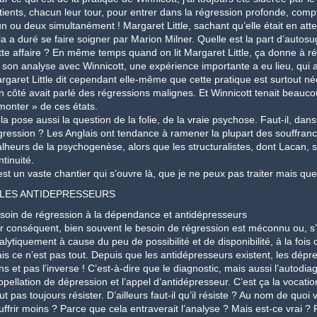
tients, chacun leur tour, pour entrer dans la régression profonde, compt
un ou deux simultanément ! Margaret Little, sachant qu’elle était en att
la a duré se faire soigner par Marion Milner. Quelle est la part d’auto
tte affaire ? En même temps quand on lit Margaret Little, ça donne à réf
 son analyse avec Winnicott, une expérience importante a eu lieu, qui a
rgaret Little dit cependant elle-même que cette pratique est surtout néc
n côté avait parlé des régressions malignes. Et Winnicott tenait beauco
monter » de ces états.
la pose aussi la question de la folie, de la vraie psychose. Faut-il, da
gression ? Les Anglais ont tendance à ramener la plupart des souffran
lheurs de la psychogenèse, alors que les structuralistes, dont Lacan, so
ntinuité.
est un vaste chantier qui s’ouvre là, que je ne peux pas traiter mais que
 LES ANTIDEPRESSEURS
soin de régression à la dépendance et antidépresseurs
r conséquent, bien souvent le besoin de régression est méconnu ou, s’il
alytiquement à cause du peu de possibilité et de disponibilité, à la fois 
is ce n’est pas tout. Depuis que les antidépresseurs existent, les dépre
ns et pas l’inverse ! C’est-à-dire que le diagnostic, mais aussi l’autodia
appellation de dépression et l’appel d’antidépresseur. C’est ça la vocation
ut pas toujours résister. D’ailleurs faut-il qu’il résiste ? Au nom de quoi
uffrir moins ? Parce que cela entraverait l’analyse ? Mais est-ce vrai ?