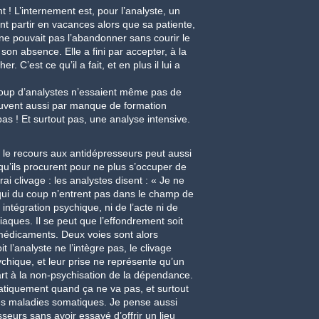
nt ! L’internement est, pour l’analyste, un
ant partir en vacances alors que sa patiente,
 ne pouvait pas l’abandonner sans courir le
 son absence. Elle a fini par accepter, à la
. C’est ce qu’il a fait, et en plus il lui a
ucoup d’analystes n’essaient même pas de
souvent aussi par manque de formation
as ! Et surtout pas, une analyse intensive.
 le recours aux antidépresseurs peut aussi
 qu’ils procurent pour ne plus s’occuper de
i clivage : les analystes disent : « Je ne
qui du coup n’entrent pas dans le champ de
intégration psychique, ni de l’acte ni de
ques. Il se peut que l’effondrement soit
médicaments. Deux voies sont alors
it l’analyste ne l’intègre pas, le clivage
hique, et leur prise ne représente qu’un
part à la non-psychisation de la dépendance.
matiquement quand ça ne va pas, et surtout
les maladies somatiques. Je pense aussi
sseurs sans avoir essayé d’offrir un lieu