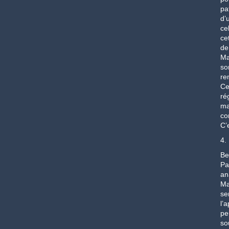
pa
d’
ce
ce
de
Ma
so
re
Ce
ré
ma
co
C’
4.
Be
Pa
an
Ma
se
l’
pe
so