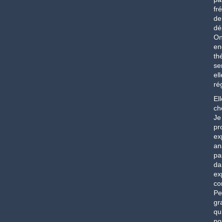
fr
de
dé
On
en
th
se
el
ré
El
ch
Je
pr
ex
an
pa
da
ex
co
Pe
gr
qu
pou