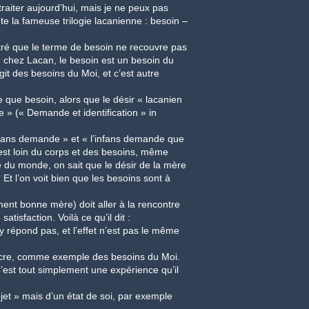
 traiter aujourd’hui, mais je ne peux pas
te la fameuse trilogie lacanienne : besoin –
ntré que le terme de besoin ne recouvre pas
 chez Lacan, le besoin est un besoin du
git des besoins du Moi, et c’est autre
re que besoin, alors que le désir « lacanien
e » (« Demande et identification » in
infans demande » et « l’infans demande que
n est loin du corps et des besoins, même
lé du monde, on sait que le désir de la mère
 Et l’on voit bien que les besoins sont à
mment bonne mère) doit aller à la rencontre
tisfaction. Voilà ce qu’il dit :
 répond pas, et l’effet n’est pas le même
enacre, comme exemple des besoins du Moi.
 C’est tout simplement une expérience qu’il
bjet » mais d’un état de soi, par exemple