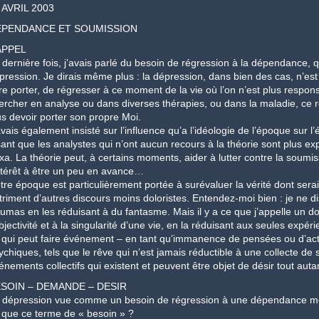
se e psicoterapia
 AVRIL 2003
nédit Edition grecque
PENDANCE ET SOUMISSION
spèce et l'enfant-monde Édition Grecque
APPEL
is et le Moi-Espèce & L’Enfant-Monde
 dernière fois, j’avais parlé du besoin de régression à la dépendance, 
pression. Je dirais même plus : la dépression, dans bien des cas, n’est
 de chien dans un manteau de zibeline"
ire porter, de régresser à ce moment de la vie où l’on n’est plus respons
paradoxal ou une promesse de séparation
ercher en analyse ou dans diverses thérapies, ou dans la maladie, ce r
us devoir porter son propre Moi.
avais également insisté sur l’influence qu’a l’idéologie de l’époque sur l’
sant que les analystes qui n’ont aucun recours à la théorie sont plus ex
xa. La théorie peut, à certains moments, aider à lutter contre la soumi
intérêt à être un peu en avance…
tre époque est particulièrement portée à surévaluer la vérité dont serait
triment d’autres discours moins doloristes. Entendez-moi bien : je ne dis
aumas en les réduisant à du fantasme. Mais il y a ce que j’appelle un dol
bjectivité et à la singularité d’une vie, en la réduisant aux seules expé
 qui peut faire événement – en tant qu’immanence de pensées ou d’act
ychiques, tels que le rêve qui n’est jamais réductible à une collecte de 
énements collectifs qui existent et peuvent être objet de désir tout aut
SOIN – DEMANDE – DESIR
 dépression vue comme un besoin de régression à une dépendance méri
 que ce terme de « besoin » ?