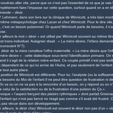
 voudrais aller vite, parce que ce n’est pas l’essentiel de ce que je vais
mplètement faire l’impasse sur cette question, surtout quand on a en tê
mande – désir.
P. Lehmann, dans son livre sur la clinique de Winnicott, a très bien mo
 même métapsychologie chez Lacan et chez Winnicott. Pour le dire vite,
, c’est un besoin pulsionnel. Or quand Winnicott parle de besoins, il s’a
ose.
r ailleurs le mot « désir » est utilisé par Winnicott souvent au même tit
est trans-individuel. Aulagnier disait : « La mère désire, l’infans demand
inconscient N°7).
 désir de la mère constitue l’offre maternelle. « La mère désire que l’
 mère désire » : cette dialectique sous-tend l’identification primaire. O
and il s’agit de la relation mère-enfant. Ce couple primitif n’est pas iso
t dépendant de ce qui lui arrive de l’Autre, et pas seulement de l’enfant.
e tout autre place.
 position de Winnicott est différente. Pour lui, l’analyste (ou la suffisa
s besoins du Moi de l’enfant.Il ne peut être question de frustration ni de sa
On va ou on ne va pas à la rencontre d’un besoin, on y répond ou on n’y
e celui de la satisfaction ou de la frustration d’une pulsion du Ça ».
 évoque « l’aspect berçant des plaisirs rythmiques » dont parlait Gre
 l’enfant qui n’est pas bercé ne réagit pas comme s’il avait été frustré.
a pas vécue dans son développement.
r ailleurs, le désir chez Winnicott est souvent le désir non pas d’un « o