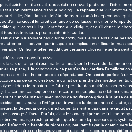
 puis il existe, ou il existait, une solution souvent pratiquée : l’interneme
lliatif à son insuffisance dans le holding. Je rappelle que Winnicott dev
rgaret Little, était dans un tel état de régression à la dépendance qu’il
sque d’un suicide, il lui avait demandé de se laisser interner le temps de
dition que ce soit lui qui l’emmène à la clinique, et qu’il vienne la chercher
rit tous les trois jours pour maintenir le contact.
 sais qu’on n’a souvent pas d’autre choix, mais je sais aussi que bea
ire autrement… souvent par incapacité d’implication suffisante, mais 
nvenable. On leur a tellement dit que certaines choses ne se faisaient p
antidépresseur dans l’analyse
ns le cas où on peut reconnaître et analyser le besoin de dépendance,
ouver sa place, à la condition de ne pas s’abriter derrière l’amélioration
 régression et de la demande de dépendance. On assiste parfois à un vra
occupe pas de ça », c’est-à-dire du fait de prendre des médicaments, 
analyse ni dans le transfert. Le fait de prendre des antidépresseurs sans 
objet, a comme conséquence de recourir un peu plus aux défenses mania
cu sur un mode mineur, avec moins de souffrance grâce à la prise de 
ssibles : soit l’analyste l’intègre au travail de la dépendance à l’autre, so
meure, la dépendance aux médicaments n’entre pas dans le circuit psyc
mple passage à l’acte. Parfois, c’est le soma qui présente l’ultime rem
ai observé, mais je reste prudente, que les antidépresseurs pris systé
and il s’agit d’un besoin de régression, peuvent frayer le chemin vers 
e les psychiatres ou les analystes qui utilisent le recours aux antidépre