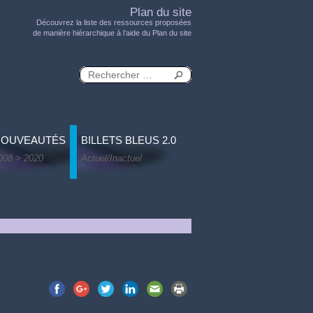
Plan du site
Découvrez la liste des ressources proposées
de manière hiérarchique à l’aide du Plan du site
NOUVEAUTÉS
BILLETS BLEUS 2.0
008 > 2020
Actuel/Inactuel
 - 1999 > 2000
evenants 1973 > 2007
Actuel/Inactuel
de conception - 2000 > 2001
hantiers 2001 > 2010
1 > 2002
extes récents - 21e siècle
atiques 2002 > 2003
nterviews
 > 2004
ésir de séparation 2006 > 2007