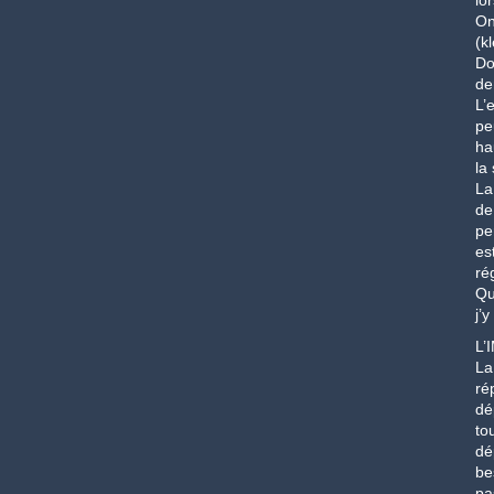
lo
On
(k
Do
de
L’
pe
ha
la
La
de
pe
es
ré
Qu
j’y
L’
La
ré
dé
to
dé
be
pa