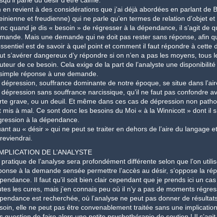
rsqu’il parle du désir d’être calme.
 en revient à des considérations que j’ai déjà abordées en parlant de Ba
leinienne et freudienne) qui ne parle qu’en termes de relation d’objet e
nc quand je dis « besoin » de régresser à la dépendance, il s’agit de q
mande. Mais une demande qui ne doit pas rester sans réponse, afin qu’e
essentiel est de savoir à quel point et comment il faut répondre à cette 
ut s’avérer dangereux d’y répondre si on n’en a pas les moyens, tous le
uteur de ce besoin. Cela exige de la part de l’analyste une disponibilité
 simple réponse à une demande.
 dépression, souffrance dominante de notre époque, se situe dans l’aire
 dépression sans souffrance narcissique, qu’il ne faut pas confondre ave
rte grave, ou un deuil. Et même dans ces cas de dépression non patholo
t mis à mal. Ce sont donc les besoins du Moi « à la Winnicott » dont il s
gression à la dépendance.
ant au « désir » qui ne peut se traiter en dehors de l’aire du langage et
 reviendrai.
IMPLICATION DE L’ANALYSTE
 pratique de l’analyse sera profondément différente selon que l’on utilis
ponse à la demande sensée permettre l’accès au désir, s’oppose la rép
pendance. Il faut qu’il soit bien clair cependant que je prends ici un cas
utes les cures, mais j’en connais peu où il n’y a pas de moments régress
pendance est recherchée, où l’analyse ne peut pas donner de résultats 
soin, elle ne peut pas être convenablement traitée sans une implication i
s question de faire alors une petite psychothérapie de soutien ! Il s’agi