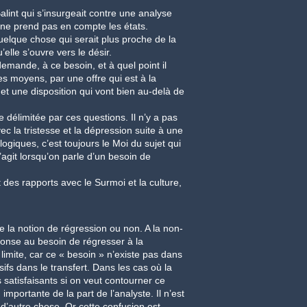
lint qui s’insurgeait contre une analyse
t ne prend pas en compte les états.
uelque chose qui serait plus proche de la
lle s’ouvre vers le désir.
demande, à ce besoin, et à quel point il
s moyens, par une offre qui est à la
 et une disposition qui vont bien au-delà de
 délimitée par ces questions. Il n’y a pas
c la tristesse et la dépression suite à une
giques, c’est toujours le Moi du sujet qui
’agit lorsqu’on parle d’un besoin de
 des rapports avec le Surmoi et la culture,
e la notion de régression ou non. A la non-
onse au besoin de régresser à la
 limite, car ce « besoin » n’existe pas dans
ifs dans le transfert. Dans les cas où la
satisfaisants si on veut contourner ce
mportante de la part de l’analyste. Il n’est
t d’autre chose. Or cette confusion est