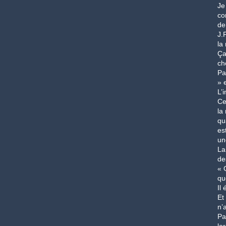
Je
co
de
J.
la
Ça
ch
Pa
» 
L’
Ce
la
qu
es
un
La
de
« 
qu
Il
Et
n’
Pa