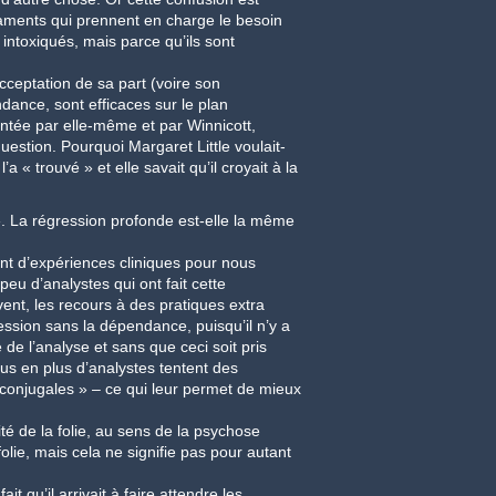
caments qui prennent en charge le besoin
ntoxiqués, mais parce qu’ils sont
acceptation de sa part (voire son
dance, sont efficaces sur le plan
contée par elle-même et par Winnicott,
estion. Pourquoi Margaret Little voulait-
 « trouvé » et elle savait qu’il croyait à la
 ». La régression profonde est-elle la même
nt d’expériences cliniques pour nous
eu d’analystes qui ont fait cette
nt, les recours à des pratiques extra
ression sans la dépendance, puisqu’il n’y a
e l’analyse et sans que ceci soit pris
lus en plus d’analystes tentent des
conjugales » – ce qui leur permet de mieux
é de la folie, au sens de la psychose
lie, mais cela ne signifie pas pour autant
it qu’il arrivait à faire attendre les