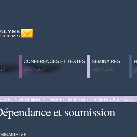
CONFÉRENCES ET TEXTES
SÉMINAIRES
013
1973 > 2007
1999 > 2007
2
belles leçons
L'ordinaire du psychanalyste - 1973 > 1978
Le plaisir dans l'analyse
R
de vie
L’imparfait – Épistolettre - 1983 > 2007
Ca pense et le principe 
C
édit
Publications diverses - 1999 > 2007
Penser, concevoir - 200
T
ccueil
Séminaires
Théorie - Technique - Pratiques 2002 > 2003
épendance et soumission
 chemins ne mènent pas à Rome
Théorie - Technique - Pr
I
can, Rencontres et Séparations
Axes de la praxis - 2003
ire, symptôme
Besoin de symbiose et d
alna ljuvab
MINAIRE IV.5