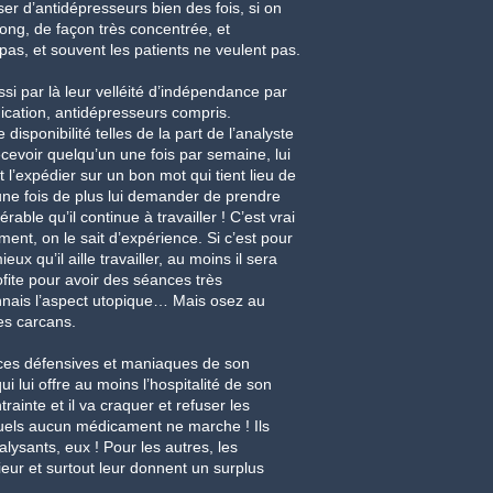
ser d’antidépresseurs bien des fois, si on
ong, de façon très concentrée, et
as, et souvent les patients ne veulent pas.
si par là leur velléité d’indépendance par
dication, antidépresseurs compris.
sponibilité telles de la part de l’analyste
cevoir quelqu’un une fois par semaine, lui
’expédier sur un bon mot qui tient lieu de
une fois de plus lui demander de prendre
rable qu’il continue à travailler ! C’est vrai
ment, on le sait d’expérience. Si c’est pour
ux qu’il aille travailler, au moins il sera
ofite pour avoir des séances très
nnais l’aspect utopique… Mais osez au
es carcans.
urces défensives et maniaques de son
i lui offre au moins l’hospitalité de son
rainte et il va craquer et refuser les
quels aucun médicament ne marche ! Ils
alysants, eux ! Pour les autres, les
rieur et surtout leur donnent un surplus