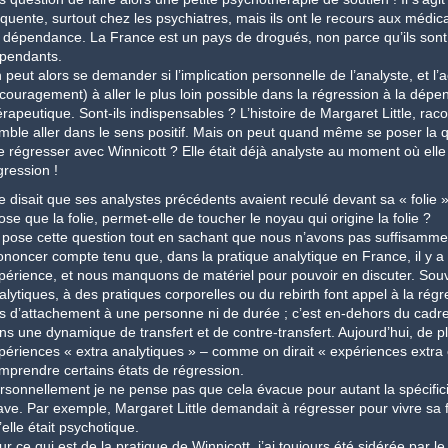
équente, surtout chez les psychiatres, mais ils ont le recours aux médi
 dépendance. La France est un pays de drogués, non parce qu’ils sont i
pendants.
 peut alors se demander si l’implication personnelle de l’analyste, et l’
couragement) à aller le plus loin possible dans la régression à la dépen
érapeutique. Sont-ils indispensables ? L’histoire de Margaret Little, ra
mble aller dans le sens positif. Mais on peut quand même se poser la qu
le régresser avec Winnicott ? Elle était déjà analyste au moment où elle l’a
gression !
le disait que ses analystes précédents avaient reculé devant sa « folie
ose que la folie, permet-elle de toucher le noyau qui origine la folie ?
 pose cette question tout en sachant que nous n’avons pas suffisamme
ononcer compte tenu que, dans la pratique analytique en France, il y a p
périence, et nous manquons de matériel pour pouvoir en discuter. Souve
alytiques, à des pratiques corporelles ou du rebirth font appel à la rég
s d’attachement à une personne ni de durée ; c’est en-dehors du cadre d
ns une dynamique de transfert et de contre-transfert. Aujourd’hui, de p
périences « extra analytiques » – comme on dirait « expériences extra 
mprendre certains états de régression.
rsonnellement je ne pense pas que cela évacue pour autant la spécificit
ave. Par exemple, Margaret Little demandait à régresser pour vivre sa fo
’elle était psychotique.
r ce qui est de la pratique de Winnicott, j’ai toujours été sidérée par le fa