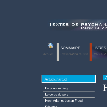
SOMMAIRE
LIVRES
Accueil
Présentation du site
1979 > 2
Ah ! les 
Pulsions 
Le lien in
A
Actuel/Inactuel
H
Tous les
Du pneu au blog
Après La
Le corps du père
L’ordina
Henri Atlan et Lucian Freud
Paradoks
Résister