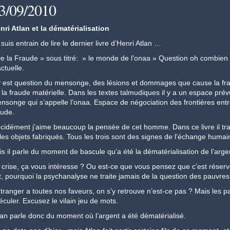
se e psicoterapia
3/09/2010
nédit Edition grecque
nri Atlan et la dématérialisation
spèce et l'enfant-monde Édition Grecque
is et le Moi-Espèce & L’Enfant-Monde
 suis entrain de lire le dernier livre d’Henri Atlan …
 de chien dans un manteau de zibeline"
e la Fraude » sous titré: » le monde de l’onaa » Question oh combien ac
ctuelle.
paradoxal ou une promesse de séparation
 y est question du mensonge, des lésions et dommages que cause la fr
 la fraude matérielle. Dans les textes talmudiques il y a un espace pré
nsonge qui s’appelle l’onaa. Espace de négociation des frontières entr
aude.
cidément j’aime beaucoup la pensée de cet homme. Dans ce livre il trait
 les objets fabriqués. Tous les trois sont des signes de l’échange huma
is il parle du moment de bascule qu’a été la dématérialisation de l’argent
 crise, ça vous intéresse ? Ou est-ce que vous pensez que c’est rése
it, pourquoi la psychanalyse ne traite jamais de la question des pauvres
étranger a toutes nos faveurs, on s’y retrouve n’est-ce pas ? Mais les 
éculer. Excusez le vilain jeu de mots.
lan parle donc du moment où l’argent a été dématérialisé.