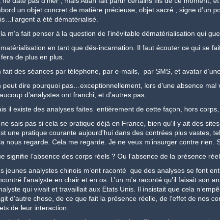
 ne date pas d’hier , mais Atlan fait partir certains fils de ce moment, et
abord un objet concret de matière précieuse, objet sacré , signe d’un p
is…l’argent a été dématérialisé.
la m’a fait penser à la question de l’inévitable dématérialisation qui gue
matérialisation en tant que dés-incarnation. Il faut écouter ce qui se fait
 fera de plus en plus.
 fait des séances par téléphone, par e-mails, par SMS, et avatar d’une
 peut dire pourquoi pas…exceptionnellement, lors d’une absence mal 
aucoup d’analystes ont franchi, et d’autres pas.
is il existe des analyses faites entièrement de cette façon, hors corps,
 ne sais pas si cela se pratique déjà en France, bien qu’il y ait des sit
est une pratique courante aujourd’hui dans des contrées plus vastes, tell
la nous regarde. Cela me regarde. Je ne veux m’insurger contre rien. S
e signifie l’absence des corps réels ? Ou l’absence de la présence réel
s jeunes analystes chinois m’ont raconté que des analyses se font enti
ncontré l’analyste en chair et en os. L’un m’a raconté qu’il faisait son
nalyste qui vivait et travaillait aux Etats Unis. Il insistait que cela n’emp
agit d’autre chose, de ce que fait la présence réelle, de l’effet de nos 
ets de leur interaction.