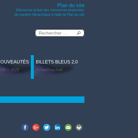
Plan du site
Découvrez la liste des ressources proposées
de manière hiérarchique à l’aide du Plan du site
NOUVEAUTÉS
BILLETS BLEUS 2.0
008 > 2020
Actuel/Inactuel
 - 1999 > 2000
evenants 1973 > 2007
Actuel/Inactuel
de conception - 2000 > 2001
hantiers 2001 > 2010
1 > 2002
extes récents - 21e siècle
atiques 2002 > 2003
nterviews
 > 2004
ésir de séparation 2006 > 2007