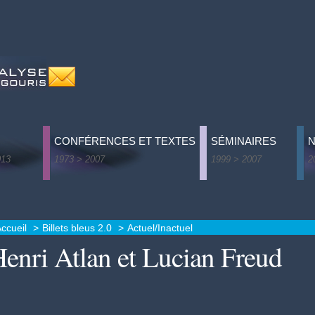
CONFÉRENCES ET TEXTES
SÉMINAIRES
013
1973 > 2007
1999 > 2007
2
belles leçons
L'ordinaire du psychanalyste - 1973 > 1978
Le plaisir dans l'analyse
R
de vie
L’imparfait – Épistolettre - 1983 > 2007
Ca pense et le principe 
C
édit
Publications diverses - 1999 > 2007
Penser, concevoir - 200
T
ccueil
Billets bleus 2.0
Actuel/Inactuel
enri Atlan et Lucian Freud
 chemins ne mènent pas à Rome
Théorie - Technique - Pr
I
can, Rencontres et Séparations
Axes de la praxis - 2003
ire, symptôme
Besoin de symbiose et d
alna ljuvab