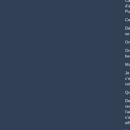
Ca
d’
Pu
Ce
Dé
se
On
On
be
Ma
Je
c’
ce
Qu
De
re
l’a
s’
eff