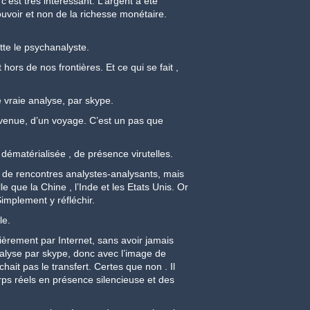
 c’est très intéressant. L’argent a été
ouvoir et non de la richesse monétaire.
tte le psychanalyste.
 hors de nos frontières. Et ce qui se fait ,
 vraie analyse, par skype.
venue, d’un voyage. C’est un pas que
 dématérialisée , de présence virutelles.
es de rencontres analystes-analysants, mais
e que la Chine , l’Inde et les Etats Unis. Or
implement y réfléchir.
le.
èrement par Internet, sans avoir jamais
 analyse par skype, donc avec l’image de
êchait pas le transfert. Certes que non . Il
corps réels en présence silencieuse et des