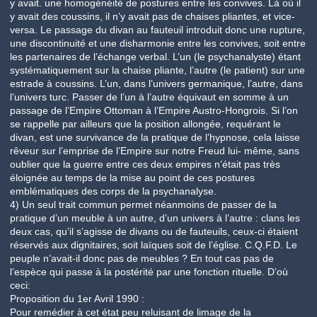
y avait. une homogénéité de postures entre les convives. Là où il
y avait des coussins, il n’y avait pas de chaises pliantes, et vice-
versa. Le passage du divan au fauteuil introduit donc une rupture,
une discontinuité et une disharmonie entre les convives, soit entre
les partenaires de l’échange verbal. L’un (le psychanalyste) étant
systématiquement sur la chaise pliante, l’autre (le patient) sur une
estrade à coussins. L’un, dans l’univers germanique, l’autre, dans
l’univers turc. Passer de l’un à l’autre équivaut en somme à un
passage de l’Empire Ottoman à l’Empire Austro-Hongrois. Si l’on
se rappelle par ailleurs que la position allongée, requérant le
divan, est une survivance de la pratique de l’hypnose, cela laisse
rêveur sur l’emprise de l’Empire sur notre Freud lui- même, sans
oublier que la guerre entre ces deux empires n’était pas très
éloignée au temps de la mise au point de ces postures
emblématiques des corps de la psychanalyse.
4) Un seul trait commun permet néanmoins de passer de la
pratique d’un meuble à un autre, d’un univers à l’autre : clans les
deux cas, qu’il s’agisse de divans ou de fauteuils, ceux-ci étaient
réservés aux dignitaires, soit laïques soit de l’église. C.Q.F.D. Le
peuple n’avait-il donc pas de meubles ? En tout cas pas de
l’espèce qui passe à la postérité par une fonction rituelle. D’où
ceci:
Proposition du 1er Avril 1990 :
Pour remédier à cet état peu reluisant de limage de la