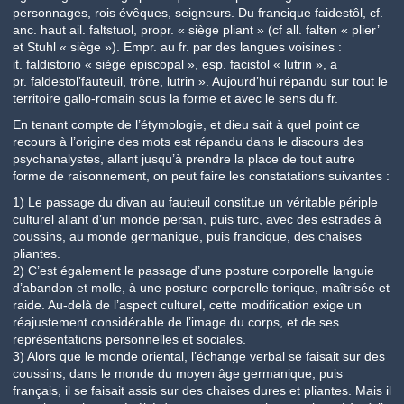
personnages, rois évêques, seigneurs. Du francique faidestôl, cf.
anc. haut ail. faltstuol, propr. « siège pliant » (cf all. falten « plier’
et Stuhl « siège »). Empr. au fr. par des langues voisines :
it. faldistorio « siège épiscopal », esp. facistol « lutrin », a
pr. faldestol’fauteuil, trône, lutrin ». Aujourd’hui répandu sur tout le
territoire gallo-romain sous la forme et avec le sens du fr.
En tenant compte de l’étymologie, et dieu sait à quel point ce
recours à l’origine des mots est répandu dans le discours des
psychanalystes, allant jusqu’à prendre la place de tout autre
forme de raisonnement, on peut faire les constatations suivantes :
1) Le passage du divan au fauteuil constitue un véritable périple
culturel allant d’un monde persan, puis turc, avec des estrades à
coussins, au monde germanique, puis francique, des chaises
pliantes.
2) C’est également le passage d’une posture corporelle languie
d’abandon et molle, à une posture corporelle tonique, maîtrisée et
raide. Au-delà de l’aspect culturel, cette modification exige un
réajustement considérable de l’image du corps, et de ses
représentations personnelles et sociales.
3) Alors que le monde oriental, l’échange verbal se faisait sur des
coussins, dans le monde du moyen âge germanique, puis
français, il se faisait assis sur des chaises dures et pliantes. Mais il