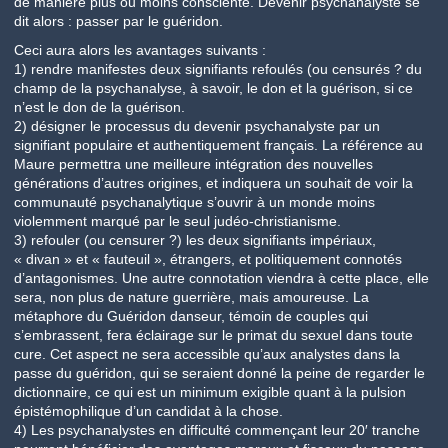
de manière plus ou moins consciente. Devenir psychanalyste se
dit alors : passer par le guéridon.
Ceci aura alors les avantages suivants :
1) rendre manifestes deux signifiants refoulés (ou censurés ? du
champ de la psychanalyse, à savoir, le don et la guérison, si ce
n’est le don de la guérison.
2) désigner le processus du devenir psychanalyste par un
signifiant populaire et authentiquement français. La référence au
Maure permettra une meilleure intégration des nouvelles
générations d’autres origines, et indiquera un souhait de voir la
communauté psychanalytique s’ouvrir à un monde moins
violemment marqué par le seul judéo-christianisme.
3) refouler (ou censurer ?) les deux signifiants impériaux,
« divan » et « fauteuil », étrangers, et politiquement connotés
d’antagonismes. Une autre connotation viendra à cette place, elle
sera, non plus de nature guerrière, mais amoureuse. La
métaphore du Guéridon danseur, témoin de couples qui
s’embrassent, fera éclairage sur le primat du sexuel dans toute
cure. Cet aspect ne sera accessible qu’aux analystes dans la
passe du guéridon, qui se seraient donné la peine de regarder le
dictionnaire, ce qui est un minimum exigible quant à la pulsion
épistémophilique d’un candidat à la chose.
4) Les psychanalystes en difficulté commençant leur 20′ tranche