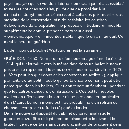
psychanalyse qui se voudrait laïque, démocratique et accessible à
toutes les couches sociales, plutôt que de procéder à la
diminution du rythme des séances et à celle des prix, nuisibles au
standing de la corporation, afin de satisfaire les couches
défavorisées de la population, je propose d’introduire un meuble
supplémentaire dont la présence sera tout aussi
« emblématique » et « incontournable » que le divan- fauteuil. Ce
meuble sera un guéridon.
La définition du Bloch et Wartburg en est la suivante :
GUÉRIDON, 1650. Nom propre d’un personnage d’une facétie de
1614, qui fut introduit vers la même date dans un ballet le nom n
pris ensuite rapidement le sens de « chanson, vaudeville », 1626
(« Vers pour les guéridons et les chansons nouvelles »), appliqué
par fantaisie au petit meuble qui porte encore ce nom, peut-être
parce que, dans les ballets, Guéridon tenait un flambeau, pendant
que les autres danseurs s’embrassaient. Ces petits meubles
avaient en effet souvent la forme d’une personne, en particulier
d’un Maure. Le nom même est très probabl. né d’un refrain de
chanson, comp. des refrains (ô) gué et laridon.
Dans le nouveau dispositif du cabinet du psychanalyste, le
guéridon devra être obligatoirement placé entre le divan et le
fauteuil, ce que certains analystes d’avant-garde pratiquent déjà