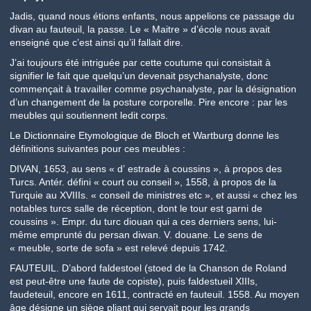
Jadis, quand nous étions enfants, nous appelions ce passage du
divan au fauteuil, la passe. Le « Maitre » d’école nous avait
enseigné que c’est ainsi qu’il fallait dire.
J’ai toujours été intriguée par cette coutume qui consistait à
signifier le fait que quelqu’un devenait psychanalyste, donc
commençait à travailler comme psychanalyste, par la désignation
d’un changement de la posture corporelle. Pire encore : par les
meubles qui soutiennent ledit corps.
Le Dictionnaire Etymologique de Bloch et Wartburg donne les
définitions suivantes pour ces meubles :
DIVAN, 1653, au sens « d’ estrade à coussins », à propos des
Turcs. Antér. défini « court ou conseil », 1558, à propos de la
Turquie au XVIIIs. « conseil de ministres etc », et aussi « chez les
notables turcs salle de réception, dont le tour est garni de
coussins ». Empr. du turc diouan qui a ces derniers sens, lui-
même emprunté du persan diwan. V. douane. Le sens de
« meuble, sorte de sofa » est relevé depuis 1742.
FAUTEUIL. D’abord faldestoel (stoed de la Chanson de Roland
est peut-être une faute de copiste), puis faldestueil XIIIs,
faudeteuil, encore en 1611, contracté en fauteuil. 1558. Au moyen
âge désigne un siège pliant qui servait pour les grands